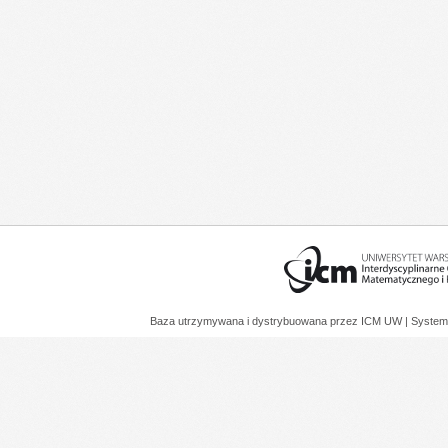
Baza utrzymywana i dystrybuowana przez
ICM UW
| System