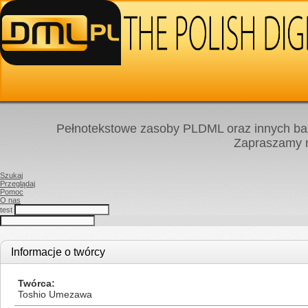
Pełnotekstowe zasoby PLDML oraz innych baz
Zapraszamy
Szukaj
Przeglądaj
Pomoc
O nas
test
Informacje o twórcy
Twórca
Toshio Umezawa