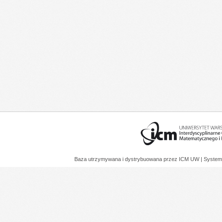
Baza utrzymywana i dystrybuowana przez
ICM UW
| System