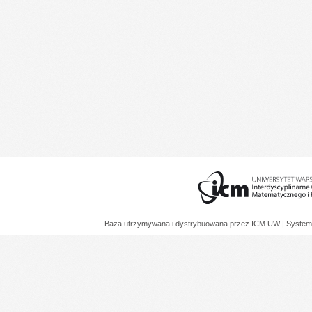
Baza utrzymywana i dystrybuowana przez
ICM UW
| System