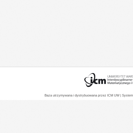
Baza utrzymywana i dystrybuowana przez
ICM UW
| System