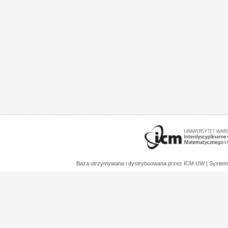
Baza utrzymywana i dystrybuowana przez
ICM UW
| System