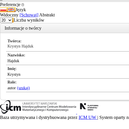
Preferencje
Język
Widoczny
[Schowaj]
Abstrakt
Liczba wyników
Informacje o twórcy
Twórca
Krystyn Hajduk
Nazwisko
Hajduk
Imię
Krystyn
Role
autor
(szukaj)
Baza utrzymywana i dystrybuowana przez
ICM UW
| System oparty n