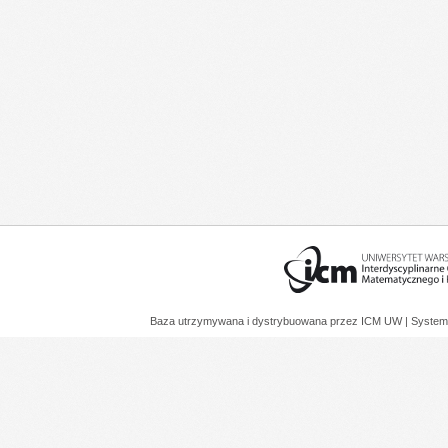
Baza utrzymywana i dystrybuowana przez
ICM UW
| System