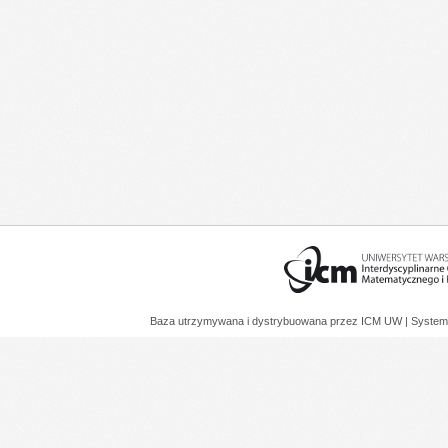
Baza utrzymywana i dystrybuowana przez
ICM UW
| System