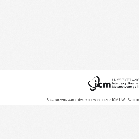
Baza utrzymywana i dystrybuowana przez
ICM UW
| System