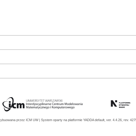
trybuowana przez
ICM UW
| System oparty na platformie
YADDA
default, ver. 4.4.26, rev. 42