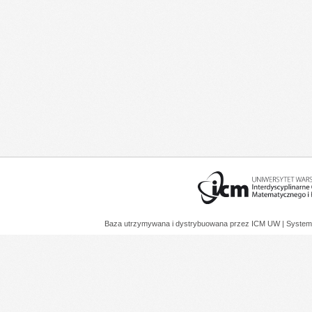
Baza utrzymywana i dystrybuowana przez
ICM UW
| System