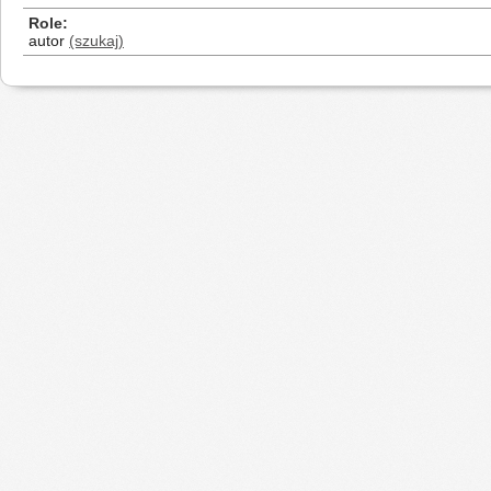
Role
autor
(szukaj)