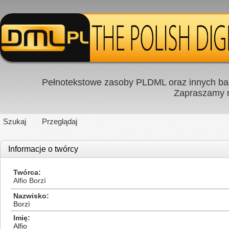
Pełnotekstowe zasoby PLDML oraz innych baz
Zapraszamy
Szukaj
Przeglądaj
Informacje o twórcy
Twórca
Alfio Borzì
Nazwisko
Borzì
Imię
Alfio