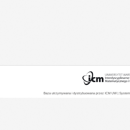
Baza utrzymywana i dystrybuowana przez
ICM UW
| System