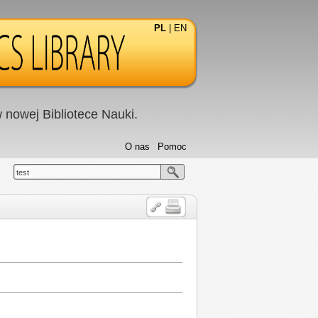
PL
|
EN
nowej Bibliotece Nauki.
O nas
Pomoc
test