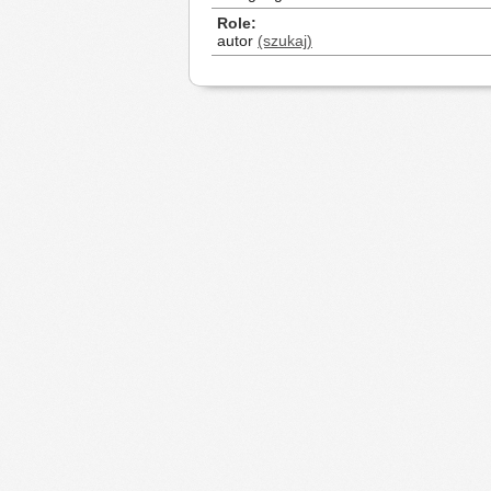
Role
autor
(szukaj)