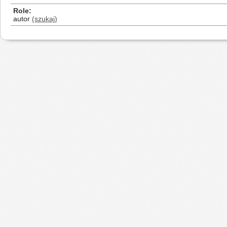
Role
autor
(szukaj)