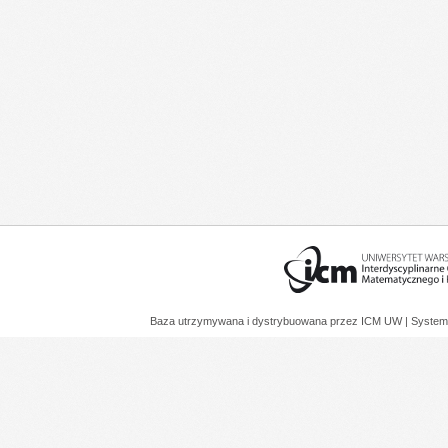
Baza utrzymywana i dystrybuowana przez
ICM UW
| System