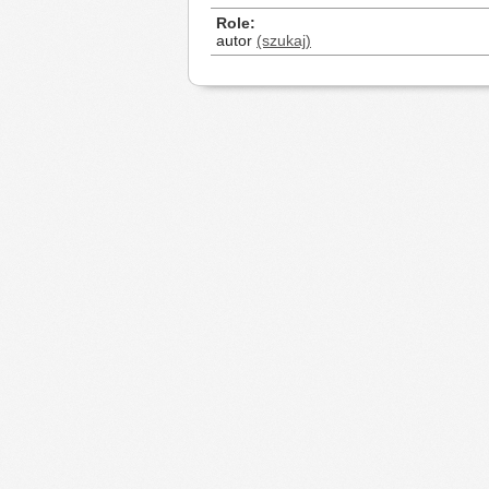
Role
autor
(szukaj)