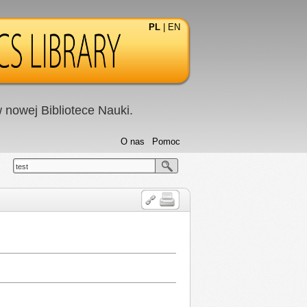
PL
|
EN
nowej Bibliotece Nauki.
O nas
Pomoc
test