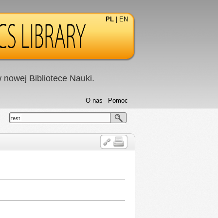
PL
|
EN
nowej Bibliotece Nauki.
O nas
Pomoc
test