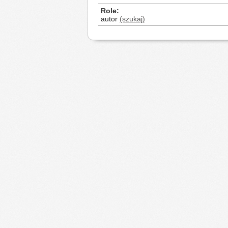
Role
autor
(szukaj)