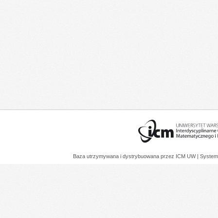
Baza utrzymywana i dystrybuowana przez
ICM UW
| System