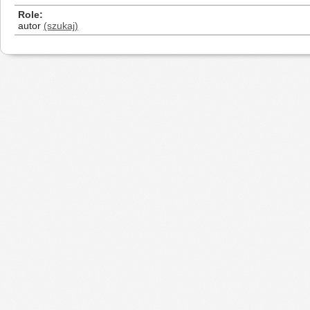
Role
autor
(szukaj)