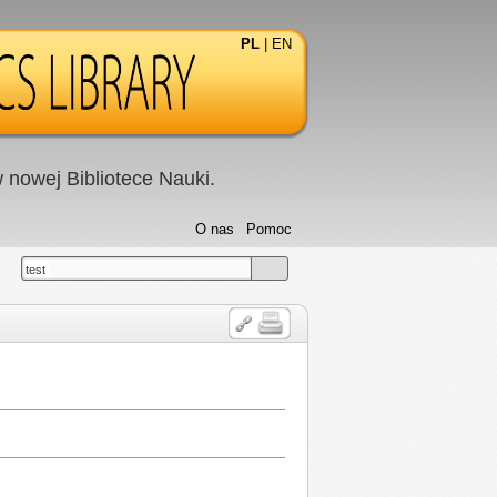
PL
|
EN
nowej Bibliotece Nauki.
O nas
Pomoc
test