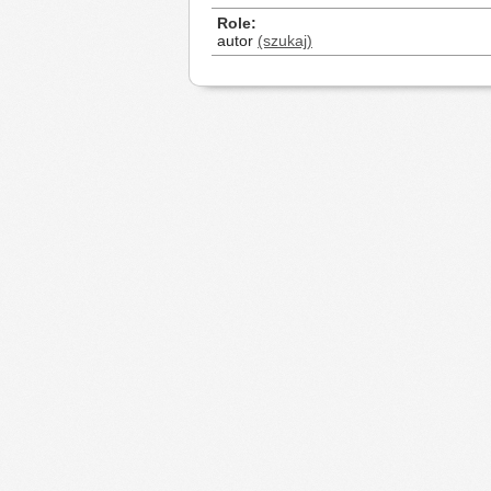
Role
autor
(szukaj)