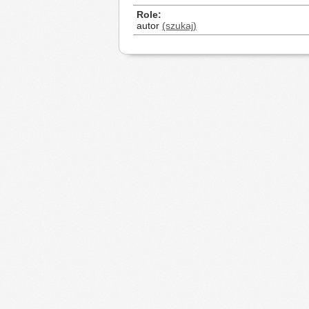
Role
autor
(szukaj)