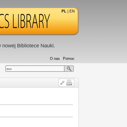
PL
|
EN
nowej Bibliotece Nauki.
O nas
Pomoc
test