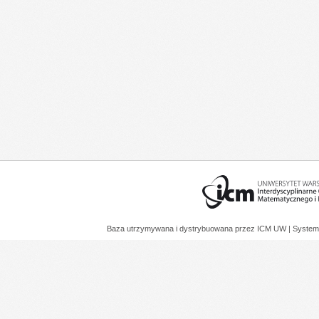
Baza utrzymywana i dystrybuowana przez
ICM UW
| System