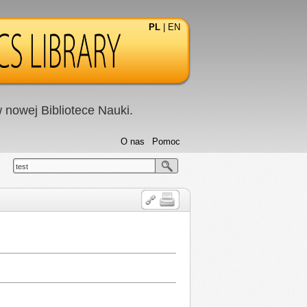
PL
|
EN
nowej Bibliotece Nauki.
O nas
Pomoc
test