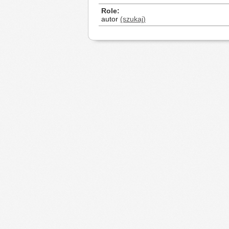
Role
autor
(szukaj)