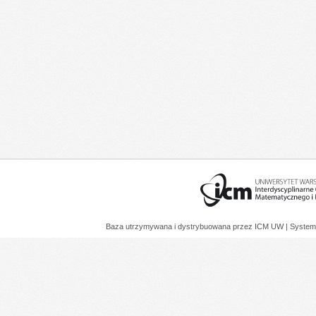
Baza utrzymywana i dystrybuowana przez
ICM UW
| System