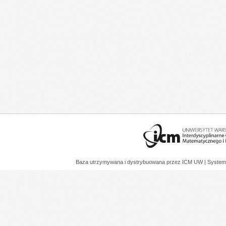
Baza utrzymywana i dystrybuowana przez
ICM UW
| System