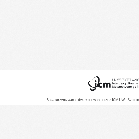
Baza utrzymywana i dystrybuowana przez
ICM UW
| System