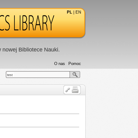
PL
|
EN
nowej Bibliotece Nauki.
O nas
Pomoc
test