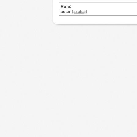
Role
autor
(szukaj)