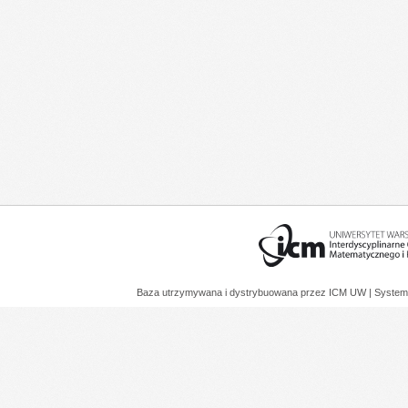
Baza utrzymywana i dystrybuowana przez
ICM UW
| System