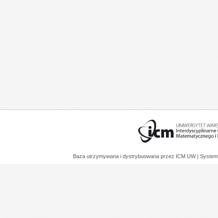
Baza utrzymywana i dystrybuowana przez
ICM UW
| System