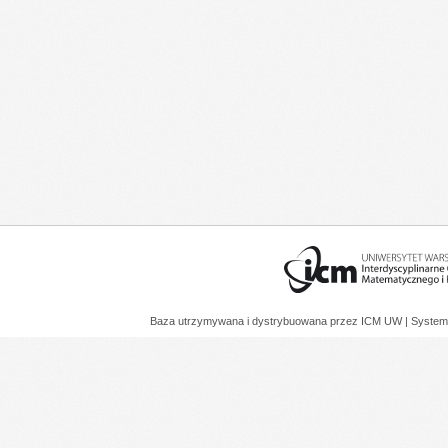
Baza utrzymywana i dystrybuowana przez
ICM UW
| System