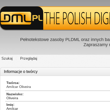
Pełnotekstowe zasoby PLDML oraz innych baz
Zapraszamy
Szukaj
Przeglądaj
Informacje o twórcy
Twórca
Amílcar Oliveira
Nazwisko
Oliveira
Imię
Amílcar