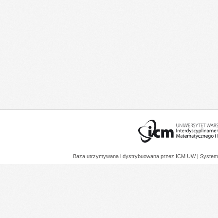
Baza utrzymywana i dystrybuowana przez
ICM UW
| System