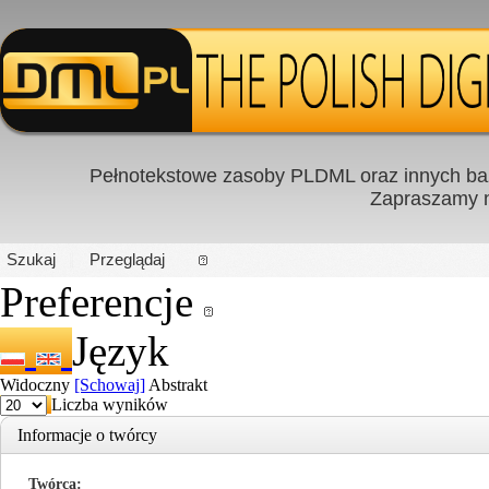
Pełnotekstowe zasoby PLDML oraz innych baz
Zapraszamy
PL
|
EN
Szukaj
Przeglądaj
Preferencje
Język
Widoczny
[Schowaj]
Abstrakt
Liczba wyników
Informacje o twórcy
Twórca