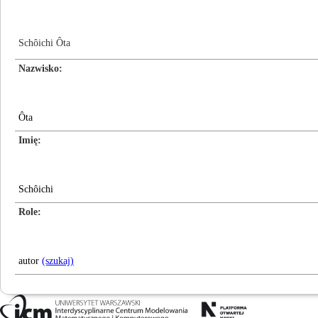
Schôichi Ôta
Nazwisko
Ôta
Imię
Schôichi
Role
autor
(szukaj)