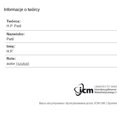
Informacje o twórcy
Twórca
H.P. Patil
Nazwisko
Patil
Imię
H.P.
Role
autor
(szukaj)
Baza utrzymywana i dystrybuowana przez
ICM UW
| System