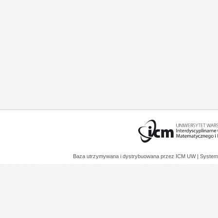
Baza utrzymywana i dystrybuowana przez
ICM UW
| System