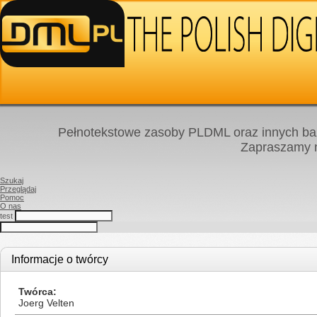
Pełnotekstowe zasoby PLDML oraz innych baz
Zapraszamy
Szukaj
Przeglądaj
Pomoc
O nas
test
Informacje o twórcy
Twórca
Joerg Velten