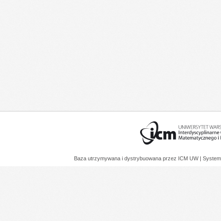
Baza utrzymywana i dystrybuowana przez
ICM UW
| System