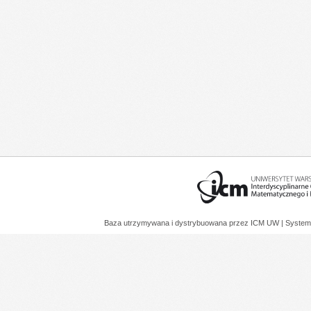
Baza utrzymywana i dystrybuowana przez
ICM UW
| System