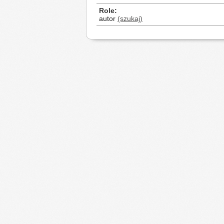
Role
autor
(szukaj)