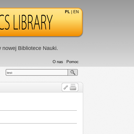
PL
|
EN
nowej Bibliotece Nauki.
O nas
Pomoc
test