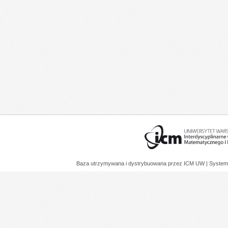
Baza utrzymywana i dystrybuowana przez
ICM UW
| System