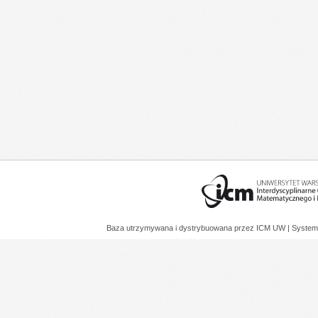
Baza utrzymywana i dystrybuowana przez
ICM UW
| System