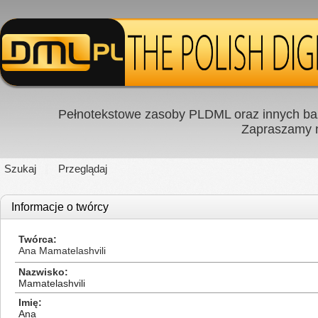
Pełnotekstowe zasoby PLDML oraz innych baz
Zapraszamy
Szukaj
Przeglądaj
Informacje o twórcy
Twórca
Ana Mamatelashvili
Nazwisko
Mamatelashvili
Imię
Ana