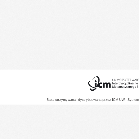
Baza utrzymywana i dystrybuowana przez
ICM UW
| System