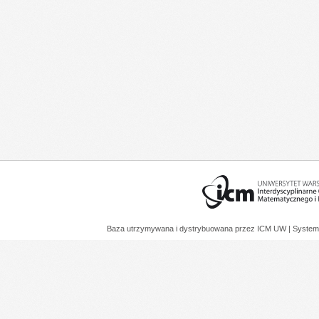
Baza utrzymywana i dystrybuowana przez
ICM UW
| System