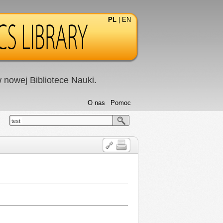
PL
|
EN
nowej Bibliotece Nauki.
O nas
Pomoc
test