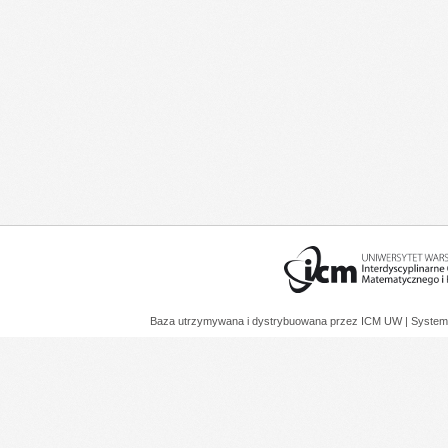
Baza utrzymywana i dystrybuowana przez
ICM UW
| System