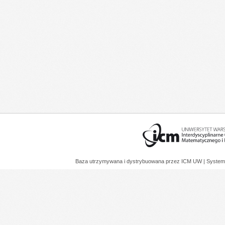
Baza utrzymywana i dystrybuowana przez
ICM UW
| System