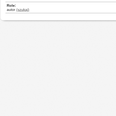
Role
autor
(szukaj)