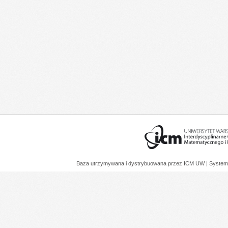
Baza utrzymywana i dystrybuowana przez
ICM UW
| System