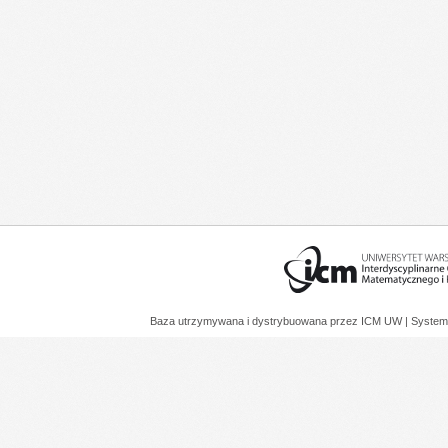
Baza utrzymywana i dystrybuowana przez
ICM UW
| System