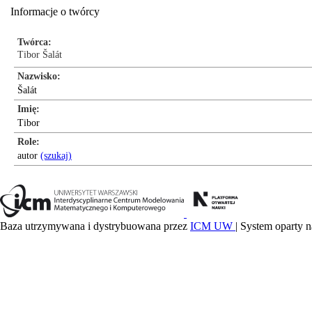
Informacje o twórcy
Twórca
Tibor Šalát
Nazwisko
Šalát
Imię
Tibor
Role
autor
(szukaj)
Baza utrzymywana i dystrybuowana przez
ICM UW
| System oparty n