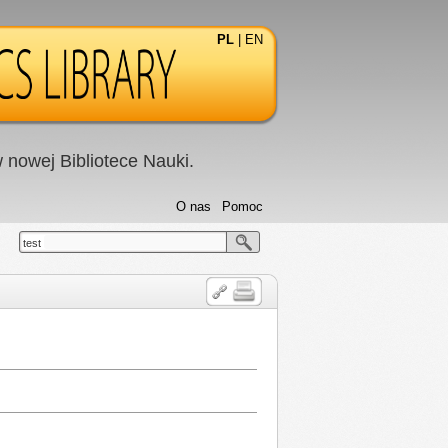
PL
|
EN
nowej Bibliotece Nauki.
O nas
Pomoc
test