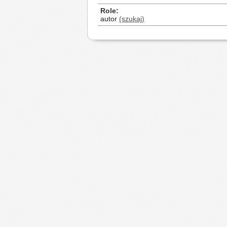
Role
autor
(szukaj)