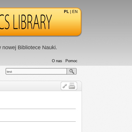
PL
|
EN
nowej Bibliotece Nauki.
O nas
Pomoc
test