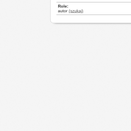
Role
autor
(szukaj)