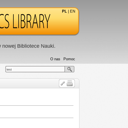
PL
|
EN
nowej Bibliotece Nauki.
O nas
Pomoc
test