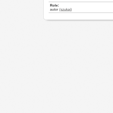
Role
autor
(szukaj)