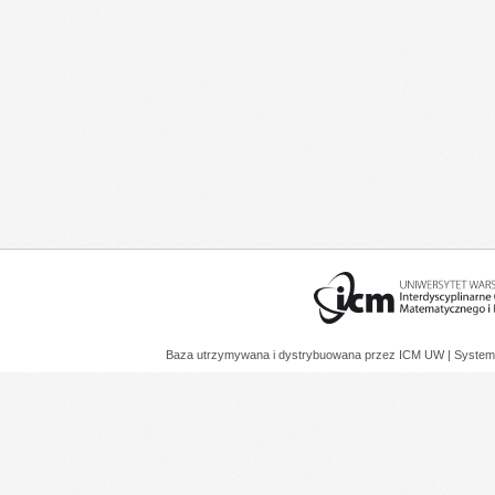
Baza utrzymywana i dystrybuowana przez
ICM UW
| System