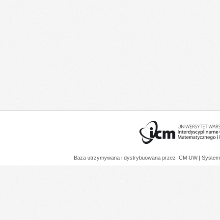
Baza utrzymywana i dystrybuowana przez
ICM UW
| System